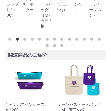
三
ン（ブ
キーホ
ートバ
（五三
ンケー
（シャ
レン
ルダー
ッグ
の桐）
ス
ープペ
3C）
（M）
ン）
五三の
桐
関連商品のご紹介
キャンバスペンケース
キャンバストートバッグ
￥1,280
（M）五三の桐