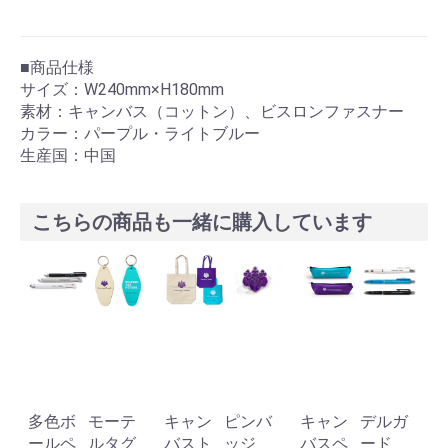
■商品仕様
サイズ：W240mm×H180mm
素材：キャンバス（コットン）、ビスロンファスナー
カラー：パープル・ライトブルー
生産国：中国
こちらの商品も一緒に購入しています
多色ボ
モーテ
キャン
ピンバ
キャン
デルガ
ールペ
ルタグ
バスト
ッジ
バスペ
ード